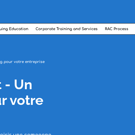
uing Education
Corporate Training and Services
RAC Process
g pour votre entreprise
 - Un
r votre