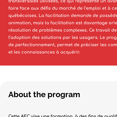
transversales utilisées, ce qui représente un av
faire face aux défis du marché de l’emploi et à c
québécoises. La facilitation demande de posséde
animation, mais la facilitation est davantage ori
résolution de problèmes complexes. Ce travail de
l’adoption des solutions par les usagers. Le pr
de perfectionnement, permet de préciser les com
et les connaissances à acquérir.
About the program
Cette AEC vise une formation, à des fins de qualif