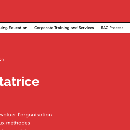
uing Education
Corporate Training and Services
RAC Process
ion
itatrice
 évoluer l’organisation
aux méthodes