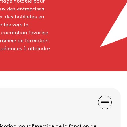
antage notable pour
eux des entreprises
r des habiletés en
entée vers la
 cocréation favorise
ogramme de formation
pétences à atteindre
ication, pour l’exercice de la fonction de