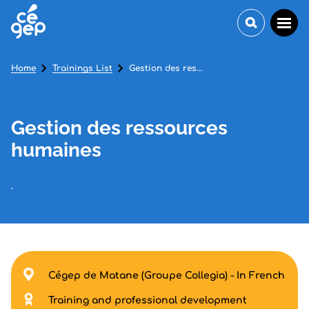
Home
Trainings List
Gestion des ressources humaines
Gestion des ressources
humaines
.
Cégep de Matane (Groupe Collegia) - In French
Training and professional development