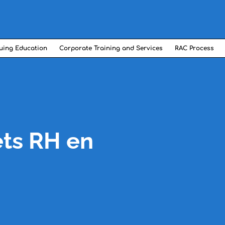
uing Education
Corporate Training and Services
RAC Process
ets RH en