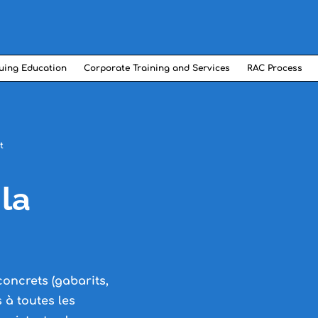
uing Education
Corporate Training and Services
RAC Process
et
 la
concrets (gabarits,
es à toutes les