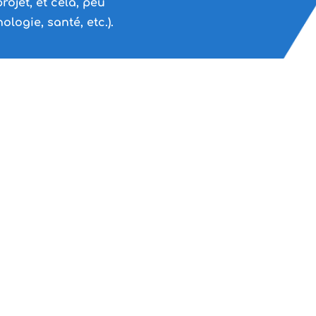
ojet, et cela, peu
logie, santé, etc.).