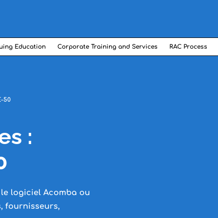
uing Education
Corporate Training and Services
RAC Process
E-50
es :
0
 le logiciel Acomba ou
s, fournisseurs,