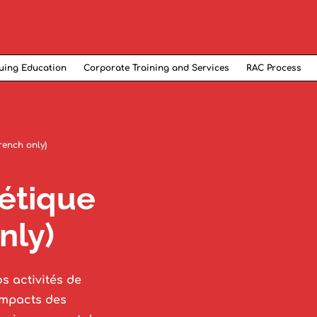
uing Education
Corporate Training and Services
RAC Process
rench only)
étique
nly)
s activités de
impacts des