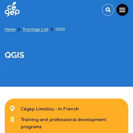
Home
Trainings List
QGIS
QGIS
.
Cégep Limoilou - In French
Training and professional development
programs