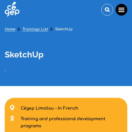
Home
Trainings List
SketchUp
SketchUp
.
Cégep Limoilou - In French
Training and professional development
programs