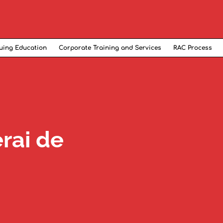
uing Education
Corporate Training and Services
RAC Process
rai de