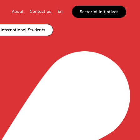
About
Contact us
En
Sectorial Initiatives
International Students