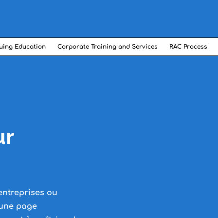
uing Education
Corporate Training and Services
RAC Process
ur
entreprises ou
 une page