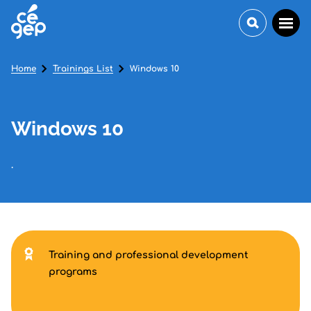
Home
Trainings List
Windows 10
Windows 10
.
Training and professional development
programs