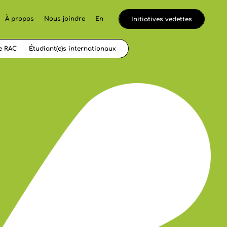
À propos
Nous joindre
En
Initiatives vedettes
e RAC
Étudiant(e)s internationaux