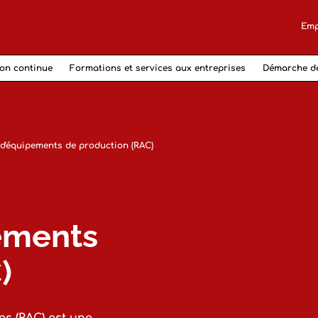
Emp
on continue
Formations et services aux entreprises
Démarche d
 d'équipements de production (RAC)
e
pements
)