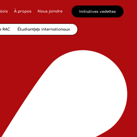
lois
À propos
Nous joindre
Initiatives vedettes
e RAC
Étudiant(e)s internationaux