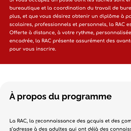
Si vous occupez un poste dont les tâches sont en
bureautique et la coordination du travail de bur
plus, et que vous désirez obtenir un diplôme à pa
scolaires, professionnels et personnels, la RAC es
Offerte à distance, à votre rythme, personnalisée 
encadrée, la RAC présente assurément des avan
pour vous inscrire.
À propos du programme
La RAC, la
r
econnaissance des
a
cquis et des
c
om
s’adresse à des adultes qui ont déjà des connais