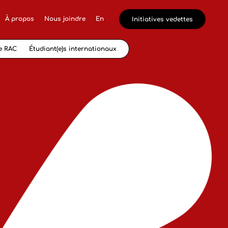
À propos
Nous joindre
En
Initiatives vedettes
e RAC
Étudiant(e)s internationaux