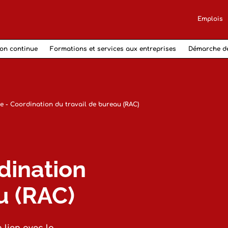
Emplois
on continue
Formations et services aux entreprises
Démarche d
 - Coordination du travail de bureau (RAC)
dination
u (RAC)