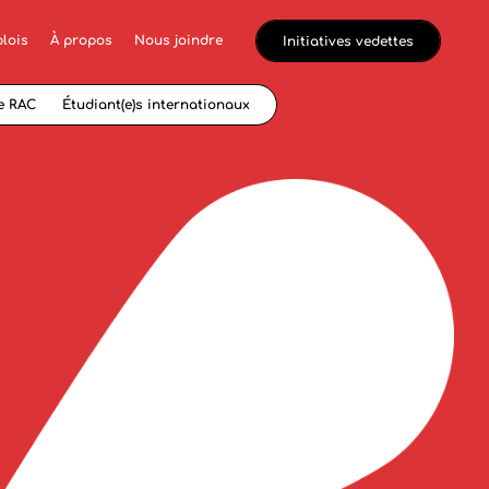
lois
À propos
Nous joindre
Initiatives vedettes
e RAC
Étudiant(e)s internationaux