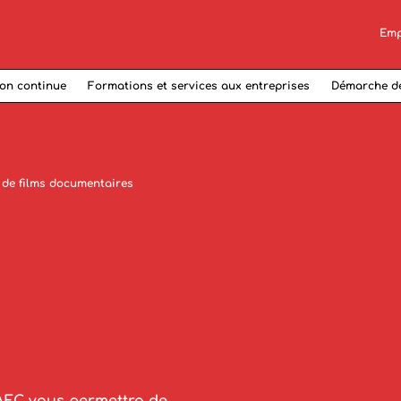
Emp
on continue
Formations et services aux entreprises
Démarche d
 de films documentaires