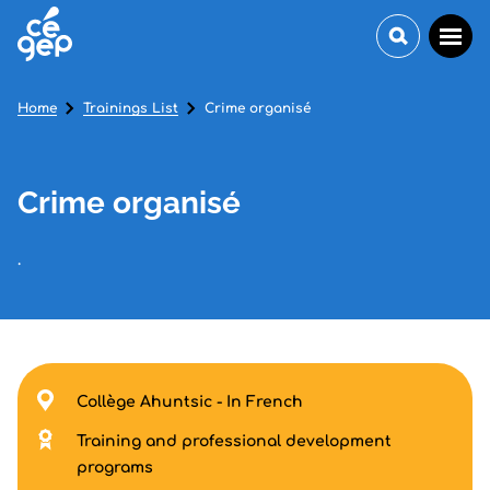
Home
Trainings List
Crime organisé
Crime organisé
.
Collège Ahuntsic - In French
Training and professional development
programs