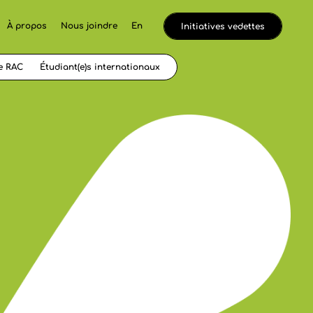
À propos
Nous joindre
En
Initiatives vedettes
e RAC
Étudiant(e)s internationaux