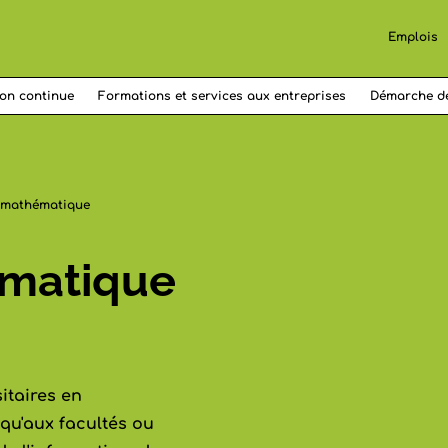
Emplois
on continue
Formations et services aux entreprises
Démarche d
t mathématique
rmatique
itaires en
qu'aux facultés ou