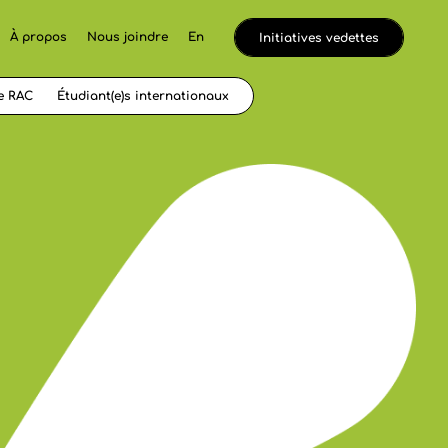
À propos
Nous joindre
En
Initiatives vedettes
e RAC
Étudiant(e)s internationaux