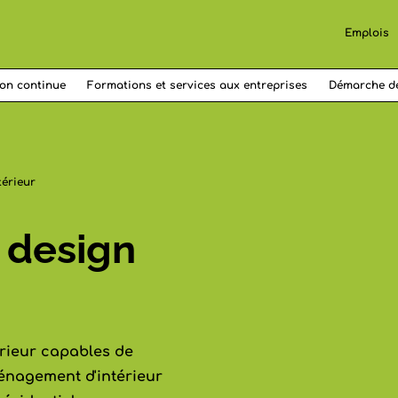
Emplois
on continue
Formations et services aux entreprises
Démarche d
térieur
 design
rieur capables de
énagement d'intérieur