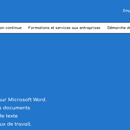
Emp
on continue
Formations et services aux entreprises
Démarche d
ur Microsoft Word.
es documents
de texte
ux de travail.