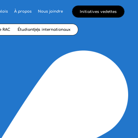
lois
À propos
Nous joindre
Initiatives vedettes
e RAC
Étudiant(e)s internationaux